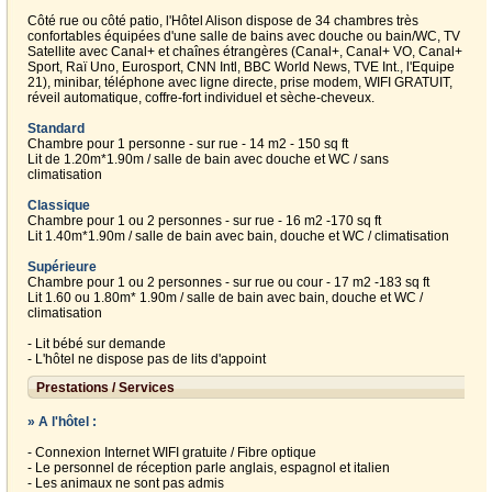
Côté rue ou côté patio, l'Hôtel Alison dispose de 34 chambres très
confortables équipées d'une salle de bains avec douche ou bain/WC, TV
Satellite avec Canal+ et chaînes étrangères (Canal+, Canal+ VO, Canal+
Sport, Raï Uno, Eurosport, CNN Intl, BBC World News, TVE Int., l'Equipe
21), minibar, téléphone avec ligne directe, prise modem, WIFI GRATUIT,
réveil automatique, coffre-fort individuel et sèche-cheveux.
Standard
Chambre pour 1 personne - sur rue - 14 m2 - 150 sq ft
Lit de 1.20m*1.90m / salle de bain avec douche et WC / sans
climatisation
Classique
Chambre pour 1 ou 2 personnes - sur rue - 16 m2 -170 sq ft
Lit 1.40m*1.90m / salle de bain avec bain, douche et WC / climatisation
Supérieure
Chambre pour 1 ou 2 personnes - sur rue ou cour - 17 m2 -183 sq ft
Lit 1.60 ou 1.80m* 1.90m / salle de bain avec bain, douche et WC /
climatisation
- Lit bébé sur demande
- L'hôtel ne dispose pas de lits d'appoint
Prestations / Services
» A l'hôtel :
- Connexion Internet WIFI gratuite / Fibre optique
- Le personnel de réception parle anglais, espagnol et italien
- Les animaux ne sont pas admis