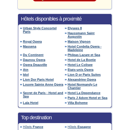
Hôtels disponibles à proximité
Urban Style Concortel
Elysees 8
Paris
Haussmann Saint
Augustin
Royal Opera
Maison Vignon
Massena
Hotel Cordelia Opera -
Madeleine
Du Continent
Phileas Lazare et Spa
Daunou Opera
Hotel de La Boetie
Opera Deauville
Hotel Le Colisee
Atn
Etats-unis Opera
Idol
Lion D or Paris Suites
Lion Dor Paris Hotel
Alexandrine Opera
Louvre Sainte Anne Opera
Hotel Normandy Le
Chantier
Secret de Paris - Hotel and
Hotel La Dependance
Spa
Paris J Adore Hotel et Spa
Lala Hotel
Villa Boheme
Top destination
Hôtels
France
Hôtels
Espagne