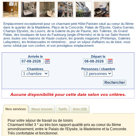
Emplacement exceptionnel pour ce charmant petit Hôtel Parisien situé au coeur du 8ème
dans le quartier de la Madeleine, Place de la Concorde, Palais de l'Elysée, Opéra Garnier,
Champs Elysées, du Louvre, de la Galerie du jeu de Paume, des Tuileries, du Grand
Palais, des boutiques de luxe du Faubourg (angle d'Hermès) et de la rue Saint Honoré
avec toutes ses maisons de Haute couture, les grands magasins (Printemps, Galeries
Lafayettes), les Ambassades et ministères... pour un séjour d'affaires ou de loisir, vous
serez séduit par son confort, et son prestigieux emplacement.
Arrivée le
Départ le
Chambres
Personnes / chambre
Aucune disponibilité pour cette date selon vos critères.
Nos services
Nous trouver
Tarifs
Avis (10)
Pour votre séjour de travail ou de loisirs
Charmant hôtel 3 * au très bon rapport qualité-prix au coeur du 8ème
arrondissement, entre le Palais de l'Elysée, la Madeleine et la Concorde.
Très confortable et fonctionnel.