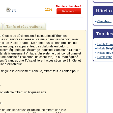
Dernière chambre !
126€
Hôtels 
17€
Chambord
Tarifs et réservations
Top des
e Cloche se déclinent en 3 catégories différentes,
ues: chambres arrières au calme, chambres de coin, avec
gnifique Place Rouppe. De nombreuses chambres ont du
Hôtels
Fran
s en briques apparentes, des plafonds en béton...
Hôtels
Belg
re sera équipée de l’éclairage industriel Sammode Studio et
Hôtels
Roum
el délicieusement Vintage. Un système d’air conditionné et
une douche à l’italienne, un coffre-fort, un bureau équipé
Hôtels
Italie
s l'étranger, une TV satellite et l’accès sécurisé à l’hôtel et
re électronique.
ingle astucieusement conçue, offrant tout le confort pour
e
fortable offrant un lit queen size.
es
 double spacieuse et lumineuse offrant une vue