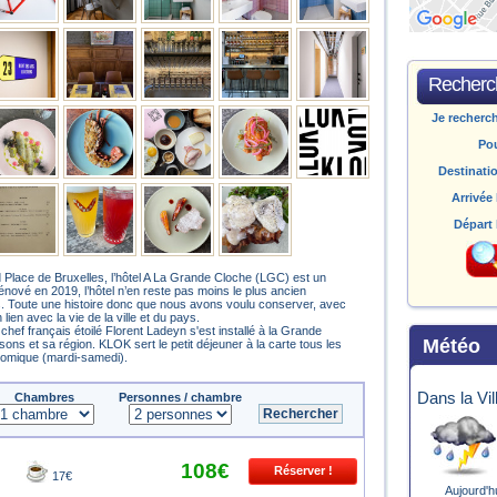
Recherch
Je recherc
Po
Destinati
Arrivée 
Départ 
 Place de Bruxelles, l’hôtel A La Grande Cloche (LGC) est un
énové en 2019, l’hôtel n’en reste pas moins le plus ancien
les. Toute une histoire donc que nous avons voulu conserver, avec
lien avec la vie de la ville et du pays.
hef français étoilé Florent Ladeyn s'est installé à la Grande
Météo
ons et sa région. KLOK sert le petit déjeuner à la carte tous les
onomique (mardi-samedi).
Dans la Vil
Chambres
Personnes / chambre
108€
17€
Aujourd'h