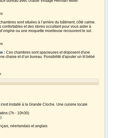
ace bureau avec chaise Vintage Herman Miller.
es
chambres sont situées à l’arrière du bâtiment, côté calme.
confortables et des stores occultant pour vous aider à
d’origine ou une moquette moelleuse recouvrent le sol.
es
ue :
Ces chambres sont spacieuses et disposent d'une
'une chaise et d’un bureau. Possibilité d'ajouter un lit bébé
n
 s'est installé à la Grande Cloche. Une cuisine locale
atins (7h - 10h30)
)
nçais, néerlandais et anglais