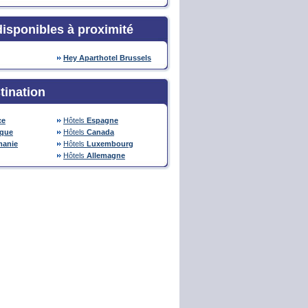
disponibles à proximité
Hey Aparthotel Brussels
tination
ce
Hôtels
Espagne
ique
Hôtels
Canada
anie
Hôtels
Luxembourg
Hôtels
Allemagne