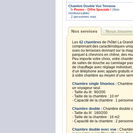
Chambre Double Vue Terrasse
Promo - Offre Speciale !
(Non
remboursable)
2 personnes max.
Nos services
Nous trouver
Les
42 chambres
de l'hôtel La Grand
comprenant des caractéristiques uniq
vues ou terrasses donnant sur la ma
parquet à chevrons en chêne, des mur
Peu importe votre choix, votre chamb
de salles de douche au carrelage past
de chauffage avec réglage individuel, 
d’un téléphone avec appels gratuits ver
à votre chambre au moyen d’une serru
Chambre single Shoebox :
Chambre s
un voyageur seul.
- Taille du lit : 90/200
- Taille de la chambre : 10 m²
- Capacité de la chambre : 1 personn
Chambre double :
Chambre double con
- Taille du lit : 160/200
- Taille de la chambre : 16 m2
- Capacité de la chambre : 2 personn
Chambre double avec vue :
Chambre