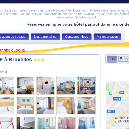
en profitant des meilleurs prix, c'est possible avec Atel-Hotels.com ! Notre équipe négocie les c
 plus attractifs. De plus, il n'y a aucun frais de dossier de réservation. Partez en toute sérénit
réservation d'hôtel en ligne !
Réservez en ligne votre hôtel partout dans le mond
s agent de voyage
Nos partenaires
Contactez-Nous
Ma réservation
GRANDE CLOCHE
 à Bruxelles
EUR
gique