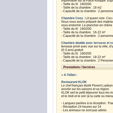
imprenable sur la Place Rouppe. Esp
- Taille du lit : 160/200
- Taille de la chambre : 18 m2
- Capacité de la chambre : 2 personn
Chambre Cosy :
Lit queen size. Ces 
Nous vous avons préparé des matelas 
vous endormir. Le plancher en chêne 
- Taille du lit : 160/200
- Taille de la chambre : 16-22 m²
- Capacité de la chambre : 2 personn
Chambre double avec terrasse et v
terrasse privé avec vue sur la ville, d
(0-3 ans) gratuit.
- Taille du lit : 160/200
- Taille de la chambre : 18-22 m²
- Capacité de la chambre : 2 Persone
Prestations / Services
» A l'hôtel :
Restaurant KLOK
Le chef français étoilé Florent Ladeyn
ancrée sur les saisons et sa région.
KLOK sert le petit déjeuner tous les m
et le midi et le soir (à la carte ou menu
- Langues parlées à la réception : Fra
- Réception 24 heures sur 24
- Les animaux ne sont pas admis