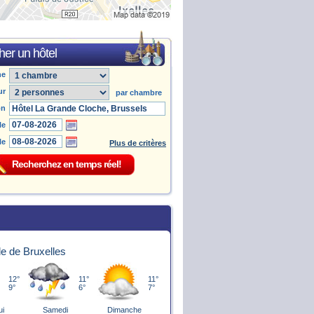
er un hôtel
he
ur
par chambre
on
le
le
Plus de critères
le de Bruxelles
12°
11°
11°
9°
6°
7°
ui
Samedi
Dimanche