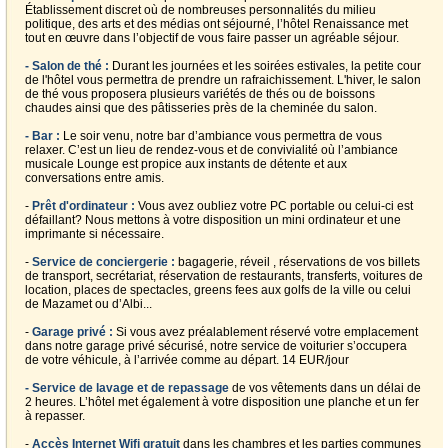
Établissement discret où de nombreuses personnalités du milieu
politique, des arts et des médias ont séjourné, l’hôtel Renaissance met
tout en œuvre dans l’objectif de vous faire passer un agréable séjour.
- Salon de thé :
Durant les journées et les soirées estivales, la petite cour
de l'hôtel vous permettra de prendre un rafraichissement. L'hiver, le salon
de thé vous proposera plusieurs variétés de thés ou de boissons
chaudes ainsi que des pâtisseries près de la cheminée du salon.
- Bar :
Le soir venu, notre bar d’ambiance vous permettra de vous
relaxer. C’est un lieu de rendez-vous et de convivialité où l’ambiance
musicale Lounge est propice aux instants de détente et aux
conversations entre amis.
-
Prêt d'ordinateur :
Vous avez oubliez votre PC portable ou celui-ci est
défaillant? Nous mettons à votre disposition un mini ordinateur et une
imprimante si nécessaire.
-
Service de conciergerie :
bagagerie, réveil , réservations de vos billets
de transport, secrétariat, réservation de restaurants, transferts, voitures de
location, places de spectacles, greens fees aux golfs de la ville ou celui
de Mazamet ou d’Albi...
-
Garage privé :
Si vous avez préalablement réservé votre emplacement
dans notre garage privé sécurisé, notre service de voiturier s’occupera
de votre véhicule, à l’arrivée comme au départ. 14 EUR/jour
- Service de lavage et de repassage
de vos vêtements dans un délai de
2 heures. L’hôtel met également à votre disposition une planche et un fer
à repasser.
-
Accès Internet Wifi gratuit
dans les chambres et les parties communes