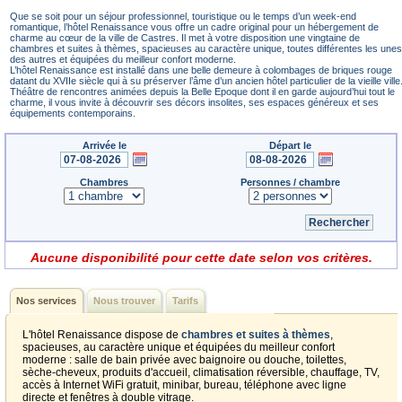
Que se soit pour un séjour professionnel, touristique ou le temps d’un week-end
romantique, l’hôtel Renaissance vous offre un cadre original pour un hébergement de
charme au cœur de la ville de Castres. Il met à votre disposition une vingtaine de
chambres et suites à thèmes, spacieuses au caractère unique, toutes différentes les unes
des autres et équipées du meilleur confort moderne.
L’hôtel Renaissance est installé dans une belle demeure à colombages de briques rouge
datant du XVIIe siècle qui à su préserver l’âme d’un ancien hôtel particulier de la vieille ville
Théâtre de rencontres animées depuis la Belle Epoque dont il en garde aujourd’hui tout le
charme, il vous invite à découvrir ses décors insolites, ses espaces généreux et ses
équipements contemporains.
Arrivée le
Départ le
Chambres
Personnes / chambre
Aucune disponibilité pour cette date selon vos critères.
Nos services
Nous trouver
Tarifs
L'hôtel Renaissance dispose de
chambres et suites à thèmes
,
spacieuses, au caractère unique et équipées du meilleur confort
moderne : salle de bain privée avec baignoire ou douche, toilettes,
sèche-cheveux, produits d'accueil, climatisation réversible, chauffage, TV,
accès à Internet WiFi gratuit, minibar, bureau, téléphone avec ligne
directe et fenêtres à double vitrage.