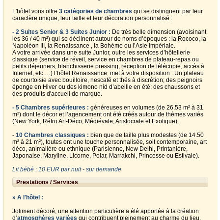
L'hôtel vous offre
3 catégories de chambres
qui se distinguent par leur
caractère unique, leur taille et leur décoration personnalisé :
- 2 Suites Senior & 3 Suites Junior :
De très belle dimension (avoisinant
les 36 / 40 m²) qui se déclinent autour de noms d’époques : la Rococo, la
Napoléon III, la Renaissance , la Bohème ou l’Asie Impériale.
A votre arrivée dans une suite Junior, outre les services d’hôtellerie
classique (service de réveil, service en chambres de plateau-repas ou
petits déjeuners, blanchisserie pressing, réception de télécopie, accès à
Internet, etc.…) l’hôtel Renaissance met à votre disposition : Un plateau
de courtoisie avec bouilloire, nescafé et thés à discrétion; des peignoirs
éponge en Hiver ou des kimono nid d’abeille en été; des chaussons et
des produits d'accueil de marque.
- 5 Chambres supérieures :
généreuses en volumes (de 26.53 m² à 31
m²) dont le décor et l’agencement ont été créés autour de thèmes variés
(New York, Rétro Art-Déco, Médiévale, Aristocrate et Exotique).
-
10 Chambres classiques
:
bien que de taille plus modestes (de 14.50
m² à 21 m²), toutes ont une touche personnalisée, soit contemporaine, art
déco, animalière ou ethnique (Parisienne, New Delhi, Printanière,
Japonaise, Maryline, Licorne, Polar, Marrakchi, Princesse ou Estivale).
Lit bébé : 10 EUR par nuit - sur demande
Prestations / Services
» A l'hôtel :
Joliment décoré, une attention particulière a été apportée à la création
d’
atmosphères variées
qui contribuent pleinement au charme du lieu.