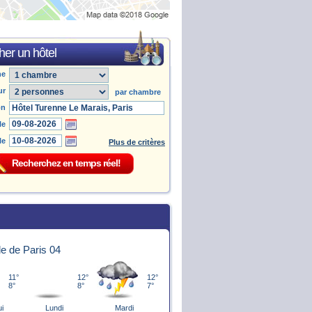
er un hôtel
he
ur
par chambre
on
le
le
Plus de critères
le de Paris 04
11°
12°
12°
8°
8°
7°
ui
Lundi
Mardi