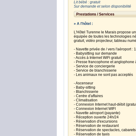
Lit bébé : gratuit
Sur demande et selon disponibilité
Prestations / Services
» A l'hôtel :
L'Hôtel Turenne le Marais propose u
équipée de toutes les technologies né
gratuit, vidéo projecteur, tableau num
- Navette privée de / vers l'aéroport 
- Babysitting sur demande
- Accès à Internet WiFi gratuit
- Presse francophone et anglophone à
- Service de conciergerie
- Service de blanchisserie
- Les animaux ne sont pas acceptés
- Ascenseur
- Baby-sitting
- Blanchisserie
- Centre d'affaires
- Climatisation
- Connexion Internet haut-débit (gratu
- Connexion Internet WIFI
- Navette aéroport (payante)
- Réception ouverte 24h/24
- Réservation d'excursions
- Réservation de restaurant
- Réservation de spectacles, cabarets
- Réservation de taxis