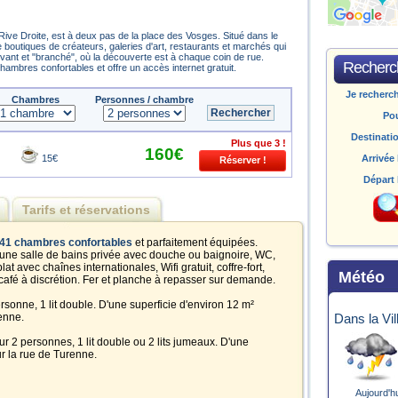
Rive Droite, est à deux pas de la place des Vosges. Situé dans le
de boutiques de créateurs, galeries d'art, restaurants et marchés qui
 vivant et "branché", où la découverte est à chaque coin de rue.
Recherch
hambres confortables et offre un accès internet gratuit.
Je recherc
Chambres
Personnes / chambre
Po
Destinati
Plus que 3 !
160€
15€
Arrivée 
Départ 
Tarifs et réservations
41 chambres confortables
et parfaitement équipées.
une salle de bains privée avec douche ou baignoire, WC,
t avec chaînes internationales, Wifi gratuit, coffre-fort,
Météo
 café à discrétion. Fer et planche à repasser sur demande.
onne, 1 lit double. D'une superficie d'environ 12 m²
enne.
Dans la Vil
 2 personnes, 1 lit double ou 2 lits jumeaux. D'une
ur la rue de Turenne.
Aujourd'h