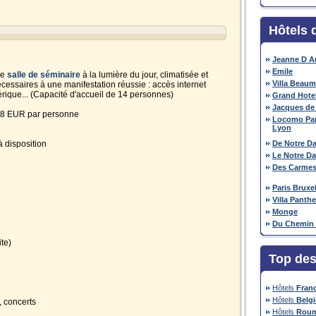
Hôtels 
Jeanne D Ar
Emile
ne
salle de séminaire
à la lumière du jour, climatisée et
Villa Beaum
cessaires à une manifestation réussie : accès internet
érique... (Capacité d'accueil de 14 personnes)
Grand Hotel
Jacques de
: 18 EUR par personne
Locomo Par
Lyon
 disposition
De Notre D
Le Notre D
Des Carmes
Paris Bruxe
Villa Panth
Monge
Du Chemin 
ite)
Top des
Hôtels
Fran
Hôtels
Belg
, concerts
Hôtels
Roum