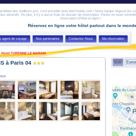
en profitant des meilleurs prix, c'est possible avec Atel-Hotels.com ! Notre équipe négocie les c
 plus attractifs. De plus, il n'y a aucun frais de dossier de réservation. Partez en toute sérénit
réservation d'hôtel en ligne !
Réservez en ligne votre hôtel partout dans le mond
s agent de voyage
Nos partenaires
Contactez-Nous
Ma réservation
Hotel TURENNE LE MARAIS
 à Paris 04
EUR
ance