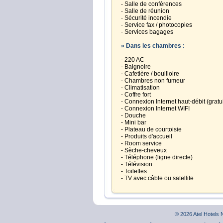
- Salle de conférences
- Salle de réunion
- Sécurité incendie
- Service fax / photocopies
- Services bagages
» Dans les chambres :
- 220 AC
- Baignoire
- Cafetière / bouilloire
- Chambres non fumeur
- Climatisation
- Coffre fort
- Connexion Internet haut-débit (gratu
- Connexion Internet WIFI
- Douche
- Mini bar
- Plateau de courtoisie
- Produits d'accueil
- Room service
- Sèche-cheveux
- Téléphone (ligne directe)
- Télévision
- Toilettes
- TV avec câble ou satellite
© 2026 Atel Hotels