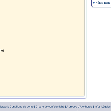
Hôtels
Italie
ite)
 Network
Conditions de vente
|
Charte de confidentialité
|
A propos d'Atel-hotels
|
Infos Légales