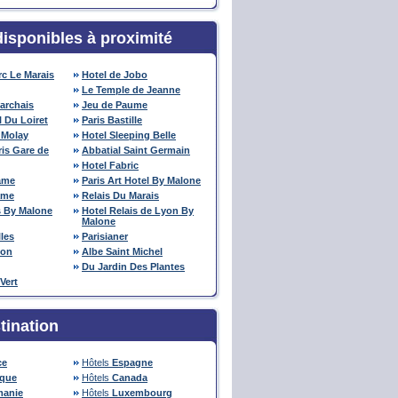
disponibles à proximité
c Le Marais
Hotel de Jobo
Le Temple de Jeanne
archais
Jeu de Paume
 Du Loiret
Paris Bastille
 Molay
Hotel Sleeping Belle
is Gare de
Abbatial Saint Germain
Hotel Fabric
ame
Paris Art Hotel By Malone
ame
Relais Du Marais
 By Malone
Hotel Relais de Lyon By
Malone
lles
Parisianer
eon
Albe Saint Michel
Du Jardin Des Plantes
Vert
tination
ce
Hôtels
Espagne
ique
Hôtels
Canada
anie
Hôtels
Luxembourg