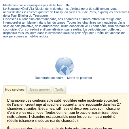
Idéalement situé à quelques pas de la Tour Eiffel
Le Boutique Hôtel Villa Nicolo, écrin de charme, d'élégance et de raffinement, vous
accueille dans le célèbre quartier de Passy, en plein cœur de Paris, à quelques encablure
de la Tour Eiffel et du Trocadéro.
Disposées autour d’un charmant patio, nos chambres et suites offrent un refuge chic,
intemporel et terriblement dans l’air du temps. Toutes les chambres sont équipées d'une
salle de bain privative, de la climatisation, d'une connexion Wi-Fi haut débit, d'un plateau de
courtoisie, d'un coffre-fort et d'une télévision par satellite. Un petit-déjeuner buffet est
disponible tous les jours dans la lumineuse salle de petit-déjeuner. L'hôtel est accessible
aux personnes à mobilité réduite.
Recherche en cours... Merci de patienter...
Nos services
Nous trouver
Tarifs
L’harmonie des couleurs et le subtil équilibre entre modernité et cachet
de l’ancien créent une atmosphère accueillante et reposante dans les 27
chambres et suites. Élégantes, raffinées et décorées avec soin, chacune
d'entre elles est unique. Toutes donnent sur le patio et garantissent des
nuits calmes. 1 chambre est accessible pour les personnes à mobilité
réduite (chambre située au rez-de-chaussée).
Équipement des chambres : salle de bain privative avec douche ou