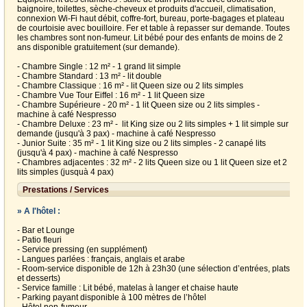
baignoire, toilettes, sèche-cheveux et produits d'accueil, climatisation,
connexion Wi-Fi haut débit, coffre-fort, bureau, porte-bagages et plateau
de courtoisie avec bouilloire. Fer et table à repasser sur demande. Toutes
les chambres sont non-fumeur. Lit bébé pour des enfants de moins de 2
ans disponible gratuitement (sur demande).
- Chambre Single : 12 m² - 1 grand lit simple
- Chambre Standard : 13 m² - lit double
- Chambre Classique : 16 m² - lit Queen size ou 2 lits simples
- Chambre Vue Tour Eiffel : 16 m² - 1 lit Queen size
- Chambre Supérieure - 20 m² - 1 lit Queen size ou 2 lits simples -
machine à café Nespresso
- Chambre Deluxe : 23 m² - lit King size ou 2 lits simples + 1 lit simple sur
demande (jusqu'à 3 pax) - machine à café Nespresso
- Junior Suite : 35 m² - 1 lit King size ou 2 lits simples - 2 canapé lits
(jusqu'à 4 pax) - machine à café Nespresso
- Chambres adjacentes : 32 m² - 2 lits Queen size ou 1 lit Queen size et 2
lits simples (jusquà 4 pax)
Prestations / Services
» A l'hôtel :
- Bar et Lounge
- Patio fleuri
- Service pressing (en supplément)
- Langues parlées : français, anglais et arabe
- Room-service disponible de 12h à 23h30 (une sélection d’entrées, plats
et desserts)
- Service famille : Lit bébé, matelas à langer et chaise haute
- Parking payant disponible à 100 mètres de l’hôtel