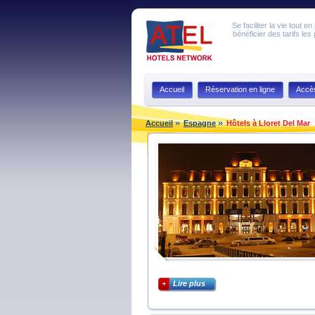
Se faciliter la vie tout 
bénéficier des tarifs les
Accueil
Réservation en ligne
Accè
Accueil
Espagne
Hôtels à Lloret Del Mar
Lire plus