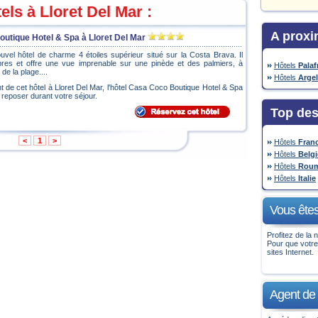
els à Lloret Del Mar :
A proxi
utique Hotel & Spa à Lloret Del Mar
el hôtel de charme 4 étoiles supérieur situé sur la Costa Brava. Il
es et offre une vue imprenable sur une pinède et des palmiers, à
Hôtels
Palaf
e la plage....
Hôtels
Argel
 de cet hôtel à Lloret Del Mar, l'hôtel Casa Coco Boutique Hotel & Spa
 reposer durant votre séjour.
Top des
<
1
>
Hôtels
Fran
Hôtels
Belg
Hôtels
Roum
Hôtels
Italie
Vous êtes
Profitez de la n
Pour que votre
sites Internet.
Agent de