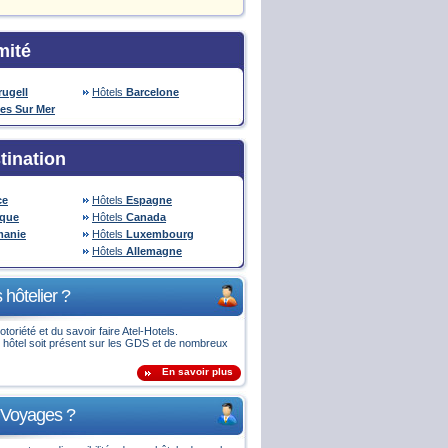
mité
rugell
Hôtels
Barcelone
es Sur Mer
tination
ce
Hôtels
Espagne
ique
Hôtels
Canada
anie
Hôtels
Luxembourg
Hôtels
Allemagne
 hôtelier ?
otoriété et du savoir faire Atel-Hotels.
 hôtel soit présent sur les GDS et de nombreux
En savoir plus
 Voyages ?