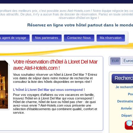
en profitant des meilleurs prix, c'est possible avec Atel-Hotels.com ! Notre équipe négocie les c
 plus attractifs. De plus, il n'y a aucun frais de dossier de réservation. Partez en toute sérénit
réservation d'hôtel en ligne !
Réservez en ligne votre hôtel partout dans le mond
s agent de voyage
Nos partenaires
Contactez-Nous
Ma réservation
Votre réservation d'hôtel à Lloret Del Mar
EUR
avec Atel-Hotels.com !
Vous souhaitez réserver un hôtel à Lloret Del Mar ? Entrez
Recherch
vos dates de séjour dans notre moteur de recherche et
consultez la liste des hôtels disponibles en temps réel !
Je recherc
L'hôtel à Lloret Del Mar qui vous correspond !
Po
Pour vos voyages d'affaires ou vos vacances en famille,
trouvez l'hôtel en à Lloret Del Mar qui vous correspond !
Destinati
Hôtel de charme, hôtel de luxe ou hôtel pas cher : de quoi
avez-vous envie ? Atel-Hotels.com vous présente une
Arrivée 
sélection d'établissements qui combinent qualité, confort et
service.
Départ 