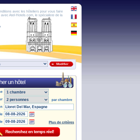
onditions avec les hôteliers pour vous faire
é avec Atel-Hotels.com, le spécialiste de la
e
Modifier
er un hôtel
he
ur
par chambre
on
le
le
Plus de critères