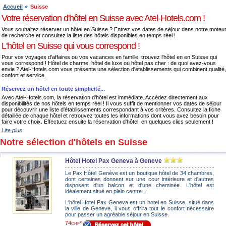
Accueil
Suisse
Votre réservation d'hôtel en Suisse avec Atel-Hotels.com !
Vous souhaitez réserver un hôtel en Suisse ? Entrez vos dates de séjour dans notre moteu
de recherche et consultez la liste des hôtels disponibles en temps réel !
L'hôtel en Suisse qui vous correspond !
Pour vos voyages d'affaires ou vos vacances en famille, trouvez l'hôtel en en Suisse qui
vous correspond ! Hôtel de charme, hôtel de luxe ou hôtel pas cher : de quoi avez-vous
envie ? Atel-Hotels.com vous présente une sélection d'établissements qui combinent qualité,
confort et service.
Réservez un hôtel en toute simplicité...
Avec Atel-Hotels.com, la réservation d'hôtel est immédiate. Accédez directement aux
disponibilités de nos hôtels en temps réel ! Il vous suffit de mentionner vos dates de séjour
pour découvrir une liste d'établissements correspondant à vos critères. Consultez la fiche
détaillée de chaque hôtel et retrouvez toutes les informations dont vous avez besoin pour
faire votre choix. Effectuez ensuite la réservation d'hôtel, en quelques clics seulement !
Lire plus
Notre sélection d'hôtels en Suisse
Hôtel Hotel Pax Geneva à Geneve
Le Pax Hôtel Genève est un boutique hôtel de 34 chambres,
dont certaines donnent sur une cour intérieure et d'autres
disposent d'un balcon et d'une cheminée. L'hôtel est
idéalement situé en plein centre...
L'hôtel Hotel Pax Geneva est un hotel en Suisse, situé dans
la ville de Geneve, il vous offrira tout le confort nécessaire
pour passer un agréable séjour en Suisse.
74
*
CHF