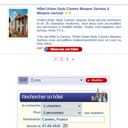
Hôtel Urban Style Cannes Mouans Sartoux à
Mouans-sartoux
L’hôtel Urban Style Cannes dispose d'une piscine extérieure
et de 35 chambres modernes, dont deux sont accessibles
aux personnes à mobilité réduite. Toutes sont équipées d'un
bureau, d'une TV à ...
Très bel hôtel à Cannes, l'hôtel Urban Style Cannes Mouans
Sartoux vous accueillera chaleureusement pour un court ou
long séjour.
64€*
<
1
2
>
EUR
Modifier
Rechercher un hôtel
Je recherche
Pour
par chambre
Destination
Arrivée le