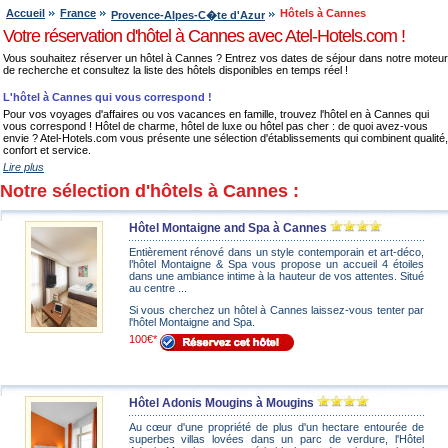
Accueil
France
Hôtels à Cannes
Provence-Alpes-C�te d'Azur
Votre réservation d'hôtel à Cannes avec Atel-Hotels.com !
Vous souhaitez réserver un hôtel à Cannes ? Entrez vos dates de séjour dans notre moteur
de recherche et consultez la liste des hôtels disponibles en temps réel !
L'hôtel à Cannes qui vous correspond !
Pour vos voyages d'affaires ou vos vacances en famille, trouvez l'hôtel en à Cannes qui
vous correspond ! Hôtel de charme, hôtel de luxe ou hôtel pas cher : de quoi avez-vous
envie ? Atel-Hotels.com vous présente une sélection d'établissements qui combinent qualité,
confort et service.
Lire plus
Notre sélection d'hôtels à Cannes :
Hôtel Montaigne and Spa à Cannes
Entièrement rénové dans un style contemporain et art-déco,
l’hôtel Montaigne & Spa vous propose un accueil 4 étoiles
dans une ambiance intime à la hauteur de vos attentes. Situé
au centre ...
Si vous cherchez un hôtel à Cannes laissez-vous tenter par
l'hôtel Montaigne and Spa.
100€*
Hôtel Adonis Mougins à Mougins
Au cœur d'une propriété de plus d'un hectare entourée de
superbes villas lovées dans un parc de verdure, l'Hôtel