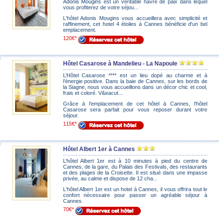
Adonis Mougins est un véritable havre de paix dans lequel
vous profiterez de votre séjou...
L'hôtel Adonis Mougins vous accueillera avec simplicité et
raffinement, cet hotel 4 étoiles à Cannes bénéficie d'un bel
emplacement.
120€*
Hôtel Casarose à Mandelieu - La Napoule
L’Hôtel Casarose **** est un lieu dopé au charme et à
l’énergie positive. Dans la baie de Cannes, sur les bords de
la Siagne, nous vous accueillons dans un décor chic et cool,
frais et coloré. V&eacut...
Grâce à l'emplacement de cet hôtel à Cannes, l'hôtel
Casarose sera parfait pour vous reposer durant votre
séjour.
115€*
Hôtel Albert 1er à Cannes
L’hôtel Albert 1er est à 10 minutes à pied du centre de
Cannes, de la gare, du Palais des Festivals, des restaurants
et des plages de la Croisette. Il est situé dans une impasse
privée, au calme et dispose de 12 cha...
L'hôtel Albert 1er est un hotel à Cannes, il vous offrira tout le
confort nécessaire pour passer un agréable séjour à
Cannes.
70€*