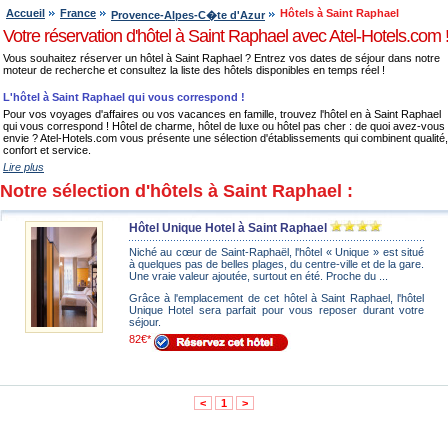
Accueil
France
Hôtels à Saint Raphael
Provence-Alpes-C�te d'Azur
Votre réservation d'hôtel à Saint Raphael avec Atel-Hotels.com 
Vous souhaitez réserver un hôtel à Saint Raphael ? Entrez vos dates de séjour dans notre
moteur de recherche et consultez la liste des hôtels disponibles en temps réel !
L'hôtel à Saint Raphael qui vous correspond !
Pour vos voyages d'affaires ou vos vacances en famille, trouvez l'hôtel en à Saint Raphael
qui vous correspond ! Hôtel de charme, hôtel de luxe ou hôtel pas cher : de quoi avez-vous
envie ? Atel-Hotels.com vous présente une sélection d'établissements qui combinent qualité,
confort et service.
Lire plus
Notre sélection d'hôtels à Saint Raphael :
Hôtel Unique Hotel à Saint Raphael
Niché au cœur de Saint-Raphaël, l'hôtel « Unique » est situé
à quelques pas de belles plages, du centre-ville et de la gare.
Une vraie valeur ajoutée, surtout en été. Proche du ...
Grâce à l'emplacement de cet hôtel à Saint Raphael, l'hôtel
Unique Hotel sera parfait pour vous reposer durant votre
séjour.
82€*
<
1
>