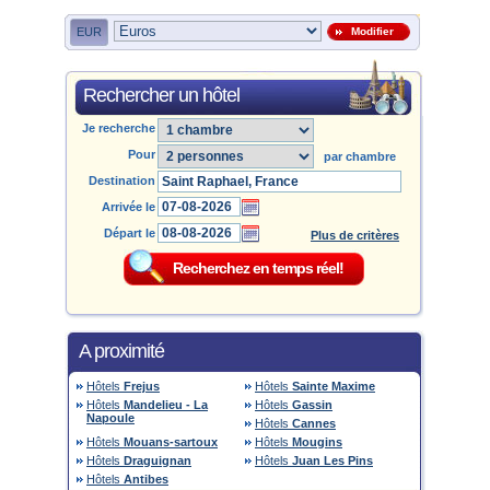
EUR
Modifier
Rechercher un hôtel
Je recherche
Pour
par chambre
Destination
Arrivée le
Départ le
Plus de critères
A proximité
Hôtels
Frejus
Hôtels
Sainte Maxime
Hôtels
Mandelieu - La
Hôtels
Gassin
Napoule
Hôtels
Cannes
Hôtels
Mouans-sartoux
Hôtels
Mougins
Hôtels
Draguignan
Hôtels
Juan Les Pins
Hôtels
Antibes