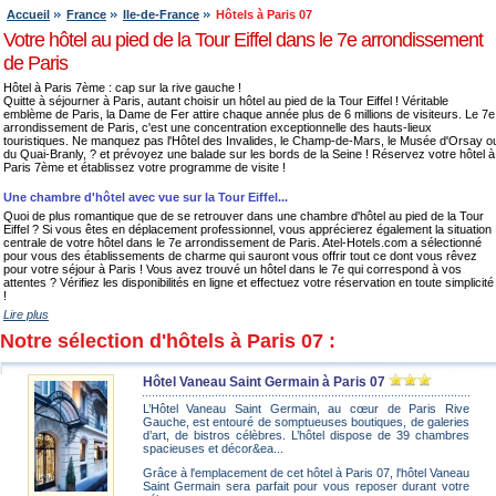
Accueil
France
Ile-de-France
Hôtels à Paris 07
Votre hôtel au pied de la Tour Eiffel dans le 7e arrondissement
de Paris
Hôtel à Paris 7ème : cap sur la rive gauche !
Quitte à séjourner à Paris, autant choisir un hôtel au pied de la Tour Eiffel ! Véritable
emblème de Paris, la Dame de Fer attire chaque année plus de 6 millions de visiteurs. Le 7e
arrondissement de Paris, c'est une concentration exceptionnelle des hauts-lieux
touristiques. Ne manquez pas l'Hôtel des Invalides, le Champ-de-Mars, le Musée d'Orsay o
du Quai-Branly, ? et prévoyez une balade sur les bords de la Seine ! Réservez votre hôtel à
Paris 7ème et établissez votre programme de visite !
Une chambre d'hôtel avec vue sur la Tour Eiffel...
Quoi de plus romantique que de se retrouver dans une chambre d'hôtel au pied de la Tour
Eiffel ? Si vous êtes en déplacement professionnel, vous apprécierez également la situation
centrale de votre hôtel dans le 7e arrondissement de Paris. Atel-Hotels.com a sélectionné
pour vous des établissements de charme qui sauront vous offrir tout ce dont vous rêvez
pour votre séjour à Paris ! Vous avez trouvé un hôtel dans le 7e qui correspond à vos
attentes ? Vérifiez les disponibilités en ligne et effectuez votre réservation en toute simplicité
!
Lire plus
Notre sélection d'hôtels à Paris 07 :
Hôtel Vaneau Saint Germain à Paris 07
L’Hôtel Vaneau Saint Germain, au cœur de Paris Rive
Gauche, est entouré de somptueuses boutiques, de galeries
d’art, de bistros célèbres. L’hôtel dispose de 39 chambres
spacieuses et décor&ea...
Grâce à l'emplacement de cet hôtel à Paris 07, l'hôtel Vaneau
Saint Germain sera parfait pour vous reposer durant votre