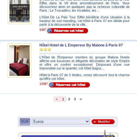
Eiffel, dans le VII ième arrondissement de Paris. Vous
découvrirez ainsi en quelques pas la richesse culturelle de
Paris : Le Trocadéro, les Invalides, les ...
L'hôtel De La Paix Tour Eiffel bénéficie d'une situation à la
hauteur de son standing, cet hôtel à Paris 07 est idéale pour
partir à la découverte de la ville.
94€*
Hôtel Hotel de L Empereur By Malone à Paris 07
L'Hôtel de l’Empereur membre du groupe Malone Hotels
affiche une luxueuse et élégante décoration de style Empire
et offre un confort exceptionnel. Disposant d’une vue
imprenable sur le quartier, cet hôtel &agra...
Hôtel à Paris 07 de 3 étoiles, venez découvrir tout le charme
qu'offre cet hôtel.
149€*
<
1
2
3
>
EUR
Modifier