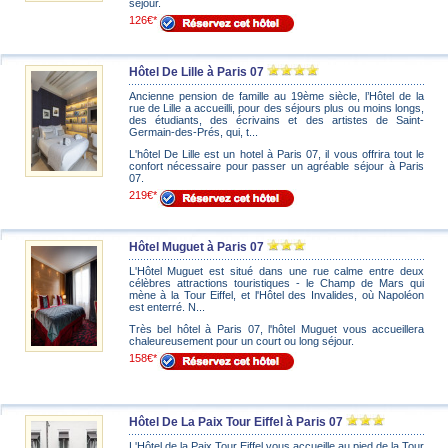
séjour.
126€*
Hôtel De Lille à Paris 07
Ancienne pension de famille au 19ème siècle, l’Hôtel de la
rue de Lille a accueilli, pour des séjours plus ou moins longs,
des étudiants, des écrivains et des artistes de Saint-
Germain-des-Prés, qui, t...
L'hôtel De Lille est un hotel à Paris 07, il vous offrira tout le
confort nécessaire pour passer un agréable séjour à Paris
07.
219€*
Hôtel Muguet à Paris 07
L'Hôtel Muguet est situé dans une rue calme entre deux
célèbres attractions touristiques - le Champ de Mars qui
mène à la Tour Eiffel, et l'Hôtel des Invalides, où Napoléon
est enterré. N...
Très bel hôtel à Paris 07, l'hôtel Muguet vous accueillera
chaleureusement pour un court ou long séjour.
158€*
Hôtel De La Paix Tour Eiffel à Paris 07
L'Hôtel de la Paix Tour Eiffel vous accueille au pied de la Tour