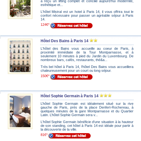
a reçu un lifting complet et concilie aujourd’hui modernité,
esthétique et...
L'hôtel Mistral est un hotel à Paris 14, il vous offrira tout le
confort nécessaire pour passer un agréable séjour à Paris
14.
124€*
Hôtel Des Bains à Paris 14
L'hôtel des Bains vous accueille au coeur de Paris, à
proximité immédiate de la Tour Montparnasse, et à
seulement 10 minutes à pied du Jardin du Luxembourg. De
nombreux bars, cafés, restaurants, thé&a...
Très bel hôtel à Paris 14, l'hôtel Des Bains vous accueillera
chaleureusement pour un court ou long séjour.
150€*
Hôtel Sophie Germain à Paris 14
L’hôtel Sophie Germain est idéalement situé sur la rive
gauche de Paris, près de la place Denfert-Rochereau, à
quelques minutes de la gare Montparnasse et du Quartier
Latin. L’hôtel Sophie Germain sera v...
L'hôtel Sophie Germain bénéficie d'une situation à la hauteur
de son standing, cet hôtel à Paris 14 est idéale pour partir à
la découverte de la ville.
81€*