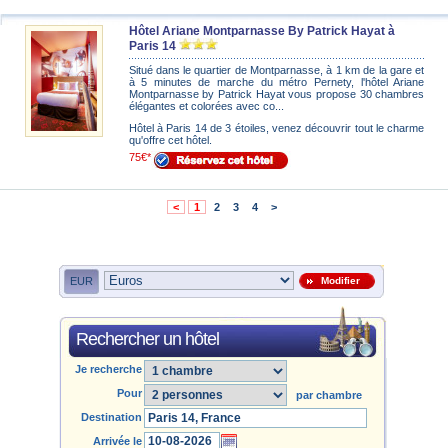
Hôtel Ariane Montparnasse By Patrick Hayat à
Paris 14
Situé dans le quartier de Montparnasse, à 1 km de la gare et
à 5 minutes de marche du métro Pernety, l'hôtel Ariane
Montparnasse by Patrick Hayat vous propose 30 chambres
élégantes et colorées avec co...
Hôtel à Paris 14 de 3 étoiles, venez découvrir tout le charme
qu'offre cet hôtel.
75€*
<
1
2
3
4
>
EUR
Modifier
Rechercher un hôtel
Je recherche
Pour
par chambre
Destination
Arrivée le