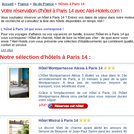
Accueil
France
Ile-de-France
Hôtels à Paris 14
Votre réservation d'hôtel à Paris 14 avec Atel-Hotels.com !
Vous souhaitez réserver un hôtel à Paris 14 ? Entrez vos dates de séjour dans notre moteu
de recherche et consultez la liste des hôtels disponibles en temps réel !
L'hôtel à Paris 14 qui vous correspond !
Pour vos voyages d'affaires ou vos vacances en famille, trouvez l'hôtel en à Paris 14 qui
vous correspond ! Hôtel de charme, hôtel de luxe ou hôtel pas cher : de quoi avez-vous
envie ? Atel-Hotels.com vous présente une sélection d'établissements qui combinent qualité,
confort et service.
Lire plus
Notre sélection d'hôtels à Paris 14 :
Hôtel Montparnasse Alesia à Paris 14
L’Hôtel Montparnasse Alésia 3 étoiles se situe dans le 14e
arrondissement de Paris, à 10 minutes à pied de la gare
Montparnasse. A deux pas de nombreux moyens de
transport, vous bénéficiez d’une ...
Grâce à l'emplacement de cet hôtel à Paris 14, l'hôtel
Montparnasse Alesia sera parfait pour vous reposer durant
votre séjour.
105€*
Hôtel Mistral à Paris 14
Le discret hôtel de charme ayant abrité les amours de
Simone de Beauvoir et Jean-Paul Sartre dans les années 40