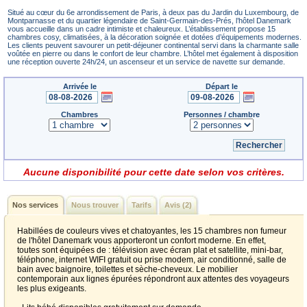
Situé au cœur du 6e arrondissement de Paris, à deux pas du Jardin du Luxembourg, de
Montparnasse et du quartier légendaire de Saint-Germain-des-Prés, l’hôtel Danemark
vous accueille dans un cadre intimiste et chaleureux. L’établissement propose 15
chambres cosy, climatisées, à la décoration soignée et dotées d’équipements modernes.
Les clients peuvent savourer un petit-déjeuner continental servi dans la charmante salle
voûtée en pierre ou dans le confort de leur chambre. L’hôtel met également à disposition
une réception ouverte 24h/24, un ascenseur et un service de navette sur demande.
Arrivée le
Départ le
Chambres
Personnes / chambre
Aucune disponibilité pour cette date selon vos critères.
Nos services
Nous trouver
Tarifs
Avis (2)
Habillées de couleurs vives et chatoyantes, les 15 chambres non fumeur
de l'hôtel Danemark vous apporteront un confort moderne. En effet,
toutes sont équipées de : télévision avec écran plat et satellite, mini-bar,
téléphone, internet WIFI gratuit ou prise modem, air conditionné, salle de
bain avec baignoire, toilettes et sèche-cheveux. Le mobilier
contemporain aux lignes épurées répondront aux attentes des voyageurs
les plus exigeants.