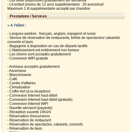
- Lits bébé disponibles gratuitement sur demande
- Lit enfant (moins de 12 ans) supplémentaire : 20 euros/nuit
Maximum 1 lit supplémentaire accepté par chambre
Prestations / Services
» A l'hôtel :
- Langues parlées : français, anglais, espagnol et russe
- Service de réservation de restaurants, billets de spectacles/ cabarets/
concerts et taxis
- Bagagerie à disposition en cas de départs tardifs
- L'établissement est entièrement non fumeur
- Les chiens sont acceptés gratuitement
- Connexion WIFI gratuite
- Animaux acceptés gratuitement
- Ascenseur
- Blanchisserie
- Café
- Centre d'affaires
- Climatisation
- Coffre-fort (à la réception)
- Connexion Internet haut-débit
- Connexion Internet haut-débit (gratuite)
- Connexion Internet WIFI
- Navette aéroport (payante)
- Réception ouverte 24h/24
- Réservation d'excursions
- Réservation de restaurant
- Réservation de spectacles, cabarets, concerts
- Réservation de taxis