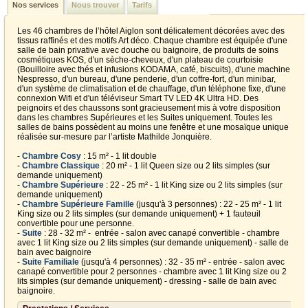
Nos services
Nous trouver
Tarifs
Les 46 chambres de l’hôtel Aiglon sont délicatement décorées avec des
tissus raffinés et des motifs Art déco. Chaque chambre est équipée d'une
salle de bain privative avec douche ou baignoire, de produits de soins
cosmétiques KOS, d'un sèche-cheveux, d'un plateau de courtoisie
(Bouilloire avec thés et infusions KODAMA, café, biscuits), d'une machine
Nespresso, d'un bureau, d'une penderie, d'un coffre-fort, d'un minibar,
d'un système de climatisation et de chauffage, d'un téléphone fixe, d'une
connexion Wifi et d'un téléviseur Smart TV LED 4K Ultra HD. Des
peignoirs et des chaussons sont gracieusement mis à votre disposition
dans les chambres Supérieures et les Suites uniquement. Toutes les
salles de bains possèdent au moins une fenêtre et une mosaïque unique
réalisée sur-mesure par l’artiste Mathilde Jonquière.
-
Chambre Cosy
: 15 m² - 1 lit double
-
Chambre Classique
: 20 m² - 1 lit Queen size ou 2 lits simples (sur
demande uniquement)
-
Chambre Supérieure
: 22 - 25 m² - 1 lit King size ou 2 lits simples (sur
demande uniquement)
-
Chambre Supérieure Famille
(jusqu'à 3 personnes) : 22 - 25 m² - 1 lit
King size ou 2 lits simples (sur demande uniquement) + 1 fauteuil
convertible pour une personne.
-
Suite
: 28 - 32 m² - entrée - salon avec canapé convertible - chambre
avec 1 lit King size ou 2 lits simples (sur demande uniquement) - salle de
bain avec baignoire
-
Suite Familiale
(jusqu'à 4 personnes) : 32 - 35 m² - entrée - salon avec
canapé convertible pour 2 personnes - chambre avec 1 lit King size ou 2
lits simples (sur demande uniquement) - dressing - salle de bain avec
baignoire.