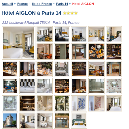
Accueil
France
Ile-de-France
Paris 14
Hotel AIGLON
Hôtel AIGLON à Paris 14
232 boulevard Raspail 75014 - Paris 14, France