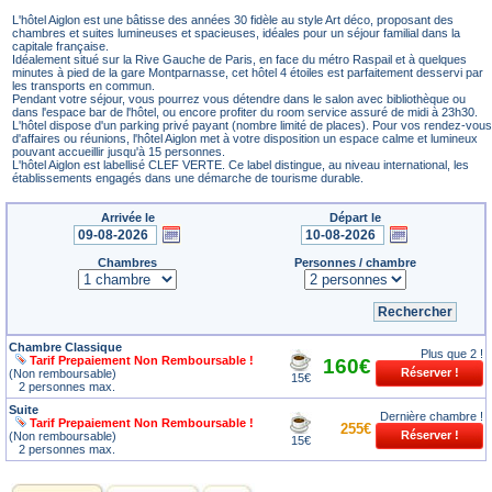
L'hôtel Aiglon est une bâtisse des années 30 fidèle au style Art déco, proposant des
chambres et suites lumineuses et spacieuses, idéales pour un séjour familial dans la
capitale française.
Idéalement situé sur la Rive Gauche de Paris, en face du métro Raspail et à quelques
minutes à pied de la gare Montparnasse, cet hôtel 4 étoiles est parfaitement desservi par
les transports en commun.
Pendant votre séjour, vous pourrez vous détendre dans le salon avec bibliothèque ou
dans l'espace bar de l'hôtel, ou encore profiter du room service assuré de midi à 23h30.
L'hôtel dispose d'un parking privé payant (nombre limité de places). Pour vos rendez-vous
d'affaires ou réunions, l'hôtel Aiglon met à votre disposition un espace calme et lumineux
pouvant accueillir jusqu'à 15 personnes.
L'hôtel Aiglon est labellisé CLEF VERTE. Ce label distingue, au niveau international, les
établissements engagés dans une démarche de tourisme durable.
Arrivée le
Départ le
Chambres
Personnes / chambre
Chambre Classique
Plus que 2 !
Tarif Prepaiement Non Remboursable !
160€
(Non remboursable)
15€
2 personnes max.
Suite
Dernière chambre !
Tarif Prepaiement Non Remboursable !
255€
(Non remboursable)
15€
2 personnes max.