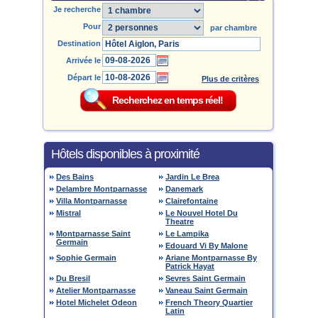
Je recherche
Pour
par chambre
Destination
Arrivée le
Départ le
Plus de critères
Hôtels disponibles à proximité
Des Bains
Jardin Le Brea
Delambre Montparnasse
Danemark
Villa Montparnasse
Clairefontaine
Mistral
Le Nouvel Hotel Du
Theatre
Montparnasse Saint
Le Lampika
Germain
Edouard Vi By Malone
Sophie Germain
Ariane Montparnasse By
Patrick Hayat
Du Bresil
Sevres Saint Germain
Atelier Montparnasse
Vaneau Saint Germain
Hotel Michelet Odeon
French Theory Quartier
Latin