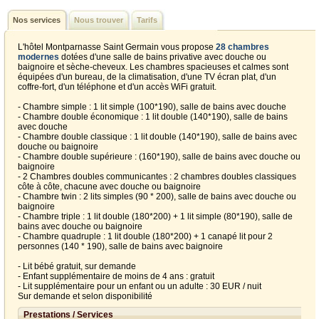
Nos services
Nous trouver
Tarifs
L'hôtel Montparnasse Saint Germain vous propose
28 chambres
modernes
dotées d'une salle de bains privative avec douche ou
baignoire et sèche-cheveux. Les chambres spacieuses et calmes sont
équipées d'un bureau, de la climatisation, d'une TV écran plat, d'un
coffre-fort, d'un téléphone et d'un accès WiFi gratuit.
- Chambre simple : 1 lit simple (100*190), salle de bains avec douche
- Chambre double économique : 1 lit double (140*190), salle de bains
avec douche
- Chambre double classique : 1 lit double (140*190), salle de bains avec
douche ou baignoire
- Chambre double supérieure : (160*190), salle de bains avec douche ou
baignoire
- 2 Chambres doubles communicantes : 2 chambres doubles classiques
côte à côte, chacune avec douche ou baignoire
- Chambre twin : 2 lits simples (90 * 200), salle de bains avec douche ou
baignoire
- Chambre triple : 1 lit double (180*200) + 1 lit simple (80*190), salle de
bains avec douche ou baignoire
- Chambre quadruple : 1 lit double (180*200) + 1 canapé lit pour 2
personnes (140 * 190), salle de bains avec baignoire
- Lit bébé gratuit, sur demande
- Enfant supplémentaire de moins de 4 ans : gratuit
- Lit supplémentaire pour un enfant ou un adulte : 30 EUR / nuit
Sur demande et selon disponibilité
Prestations / Services