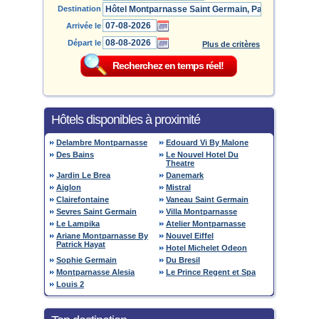
Destination
Arrivée le
Départ le
Plus de critères
Hôtels disponibles à proximité
Delambre Montparnasse
Edouard Vi By Malone
Des Bains
Le Nouvel Hotel Du
Theatre
Jardin Le Brea
Danemark
Aiglon
Mistral
Clairefontaine
Vaneau Saint Germain
Sevres Saint Germain
Villa Montparnasse
Le Lampika
Atelier Montparnasse
Ariane Montparnasse By
Nouvel Eiffel
Patrick Hayat
Hotel Michelet Odeon
Sophie Germain
Du Bresil
Montparnasse Alesia
Le Prince Regent et Spa
Louis 2