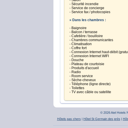
- Salon
- Sécurité incendie
- Service de concierge
- Service fax / photocopies
» Dans les chambres :
- Baignoire
- Balcon / terrasse
- Cafetière / bouilloire
- Chambres communicantes
- Climatisation
- Coffre fort
- Connexion Internet haut-débit (gratu
- Connexion Internet WIFI
- Douche
- Plateau de courtoisie
- Produits d'accueil
- Radio
- Room service
- Sèche-cheveux
- Téléphone (ligne directe)
- Toilettes
- TV avec câble ou satellite
© 2026 Atel Hotels
Hôtels pas chers
|
Hôtel St Germain des près
|
Hôt