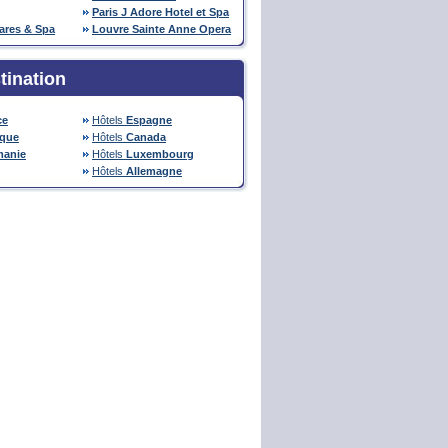
Paris J Adore Hotel et Spa
ares & Spa
Louvre Sainte Anne Opera
tination
ce
Hôtels
Espagne
ique
Hôtels
Canada
anie
Hôtels
Luxembourg
Hôtels
Allemagne