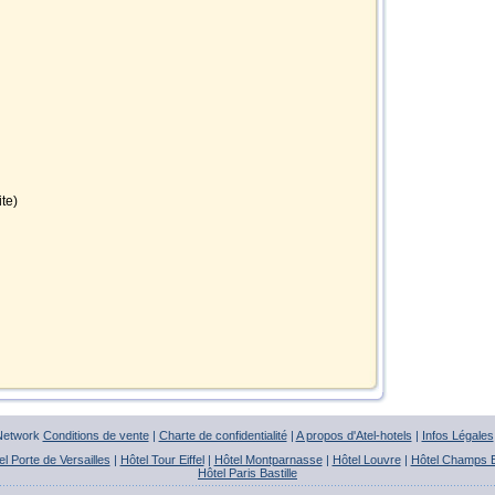
ite)
 Network
Conditions de vente
|
Charte de confidentialité
|
A propos d'Atel-hotels
|
Infos Légales
el Porte de Versailles
|
Hôtel Tour Eiffel
|
Hôtel Montparnasse
|
Hôtel Louvre
|
Hôtel Champs 
Hôtel Paris Bastille