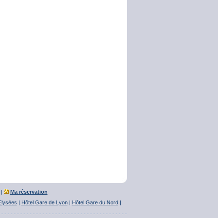
|
Ma réservation
Elysées
|
Hôtel Gare de Lyon
|
Hôtel Gare du Nord
|