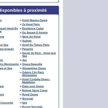
disponibles à proximité
me
Hotel Marena Opera
Ze Hotel Paris
Appart Hotel By
Residence Cadet
at
Du Square D Anvers
pera
Mom Art Hotel
Audran
 et Spa
Hotel Du Temps Paris
pera Grands
Panache
Secret de Paris - Hotel and
Spa
ere
Atn
rts Montmartre
Opera Deauville
are et Spa
Alexandrine Opera
Odalys City Paris
Montmartre
Hotel Cordelia Opera -
Madeleine
era
Etats-unis Opera
Bohem Sacre Coeur
non
Royal Opera
Boronali
 Concortel
Idol
Bonne Nouvelle