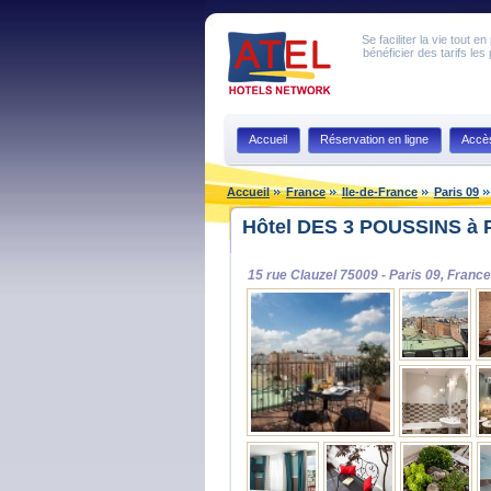
Se faciliter la vie tout 
bénéficier des tarifs les
Accueil
Réservation en ligne
Accè
Accueil
France
Ile-de-France
Paris 09
Hôtel DES 3 POUSSINS à P
15 rue Clauzel 75009 - Paris 09, France