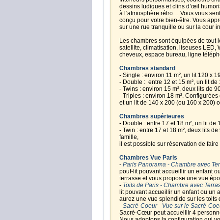
dessins ludiques et clins d’œil humori
à l‘atmosphère rétro… Vous vous sent
conçu pour votre bien-être. Vous app
sur une rue tranquille ou sur la cour in
Les chambres sont équipées de tout le
satellite, climatisation, liseuses LED,
cheveux, espace bureau, ligne télépho
Chambres standard
- Single : environ 11 m², un lit 120 x 1
- Double : entre 12 et 15 m², un lit de
- Twins : environ 15 m², deux lits de 9
- Triples : environ 18 m². Configurées
et un lit de 140 x 200 (ou 160 x 200) 
Chambres supérieures
- Double : entre 17 et 18 m², un lit de
- Twin : entre 17 et 18 m², deux lits 
famille,
il est possible sur réservation de fa
Chambres Vue Paris
-
Paris Panorama - Chambre avec Ter
pouf-lit pouvant accueillir un enfant
terrasse et vous propose une vue épo
-
Toits de Paris - Chambre avec Terra
lit pouvant accueillir un enfant ou u
aurez une vue splendide sur les toits 
-
Sacré-Coeur - Vue sur le Sacré-Coe
Sacré-Cœur peut accueillir 4 personne
Nous adoptons la configuration qui v