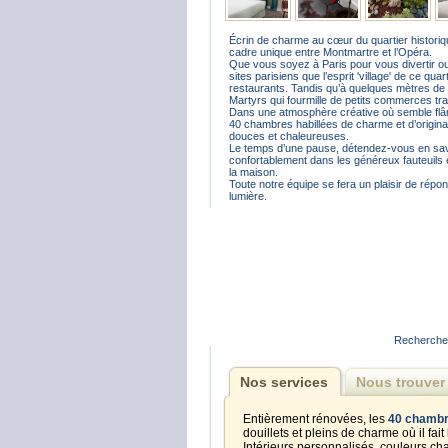
Écrin de charme au cœur du quartier historiq
cadre unique entre Montmartre et l’Opéra.
Que vous soyez à Paris pour vous divertir ou 
sites parisiens que l’esprit 'village' de ce qua
restaurants. Tandis qu’à quelques mètres de n
Martyrs qui fourmille de petits commerces tra
Dans une atmosphère créative où semble flâne
40 chambres habillées de charme et d’origina
douces et chaleureuses.
Le temps d’une pause, détendez-vous en savo
confortablement dans les généreux fauteuils 
la maison.
Toute notre équipe se fera un plaisir de répon
lumière.
Recherche e
Nos services
Nous trouver
Entièrement rénovées, les
40 chambre
douillets et pleins de charme où il fa
Intérieurs personnalisés, couleurs ch