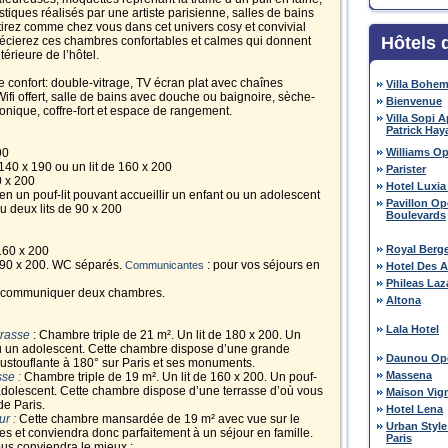
stiques réalisés par une artiste parisienne, salles de bains
irez comme chez vous dans cet univers cosy et convivial
Hôtels 
récierez ces chambres confortables et calmes qui donnent
térieure de l’hôtel.
 confort: double-vitrage, TV écran plat avec chaînes
Villa Bohe
 Wifi offert, salle de bains avec douche ou baignoire, sèche-
Bienvenue
nique, coffre-fort et espace de rangement.
Villa Sopi 
Patrick Hay
90
Williams O
 140 x 190 ou un lit de 160 x 200
Parister
0 x 200
Hotel Luxia
 en un pouf-lit pouvant accueillir un enfant ou un adolescent
Pavillon O
ou deux lits de 90 x 200
Boulevards
Royal Berg
 160 x 200
de 90 x 200. WC séparés.
: pour vos séjours en
Communicantes
Hotel Des A
Phileas Laz
ire communiquer deux chambres.
Altona
Lala Hotel
rasse
: Chambre triple de 21 m². Un lit de 180 x 200. Un
 ou un adolescent. Cette chambre dispose d’une grande
Daunou Op
ustouflante à 180° sur Paris et ses monuments.
Massena
sse :
Chambre triple de 19 m². Un lit de 160 x 200. Un pouf-
n adolescent. Cette chambre dispose d’une terrasse d’où vous
Maison Vig
de Paris.
Hotel Lena
ur :
Cette chambre mansardée de 19 m² avec vue sur le
Urban Style
s et conviendra donc parfaitement à un séjour en famille.
Paris
ous conviendra le mieux :