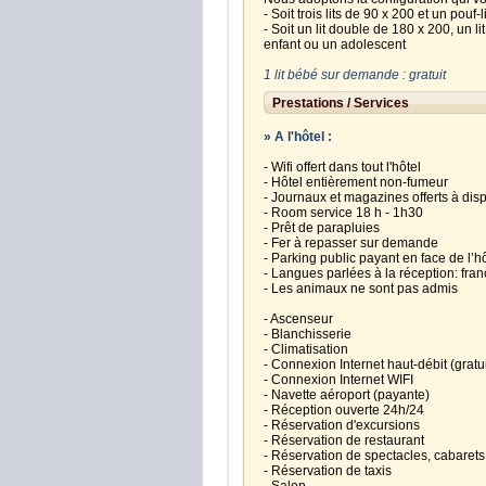
- Soit trois lits de 90 x 200 et un pouf
- Soit un lit double de 180 x 200, un li
enfant ou un adolescent
1 lit bébé sur demande : gratuit
Prestations / Services
» A l'hôtel :
- Wifi offert dans tout l'hôtel
- Hôtel entièrement non-fumeur
- Journaux et magazines offerts à disp
- Room service 18 h - 1h30
- Prêt de parapluies
- Fer à repasser sur demande
- Parking public payant en face de l’h
- Langues parlées à la réception: fran
- Les animaux ne sont pas admis
- Ascenseur
- Blanchisserie
- Climatisation
- Connexion Internet haut-débit (gratu
- Connexion Internet WIFI
- Navette aéroport (payante)
- Réception ouverte 24h/24
- Réservation d'excursions
- Réservation de restaurant
- Réservation de spectacles, cabarets
- Réservation de taxis