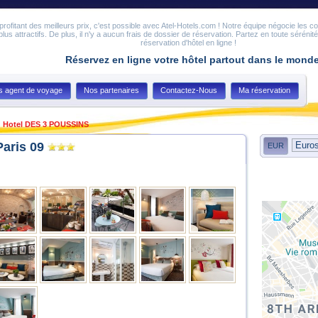
en profitant des meilleurs prix, c'est possible avec Atel-Hotels.com ! Notre équipe négocie les c
 plus attractifs. De plus, il n'y a aucun frais de dossier de réservation. Partez en toute sérénit
réservation d'hôtel en ligne !
Réservez en ligne votre hôtel partout dans le mond
s agent de voyage
Nos partenaires
Contactez-Nous
Ma réservation
Hotel DES 3 POUSSINS
aris 09
EUR