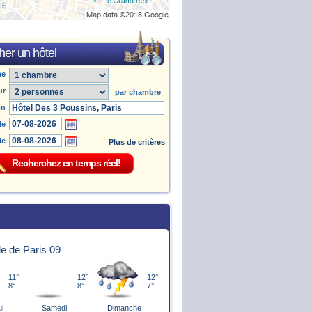
er un hôtel
he
ur
par chambre
on
le
le
Plus de critères
le de Paris 09
11°
12°
12°
8°
8°
7°
ui
Samedi
Dimanche