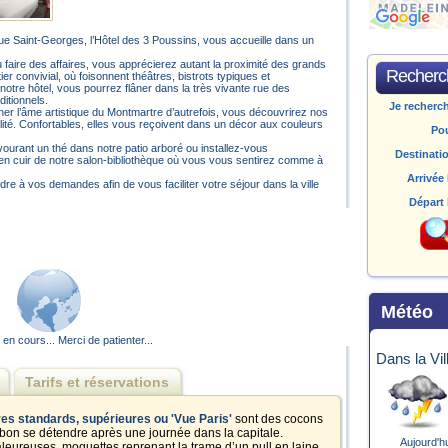
ue Saint-Georges, l’Hôtel des 3 Poussins, vous accueille dans un
faire des affaires, vous apprécierez autant la proximité des grands
Recherch
rtier convivial, où foisonnent théâtres, bistrots typiques et
otre hôtel, vous pourrez flâner dans la très vivante rue des
ditionnels.
Je recherc
r l’âme artistique du Montmartre d’autrefois, vous découvrirez nos
lité. Confortables, elles vous reçoivent dans un décor aux couleurs
Po
urant un thé dans notre patio arboré ou installez-vous
Destinati
en cuir de notre salon-bibliothèque où vous vous sentirez comme à
Arrivée 
dre à vos demandes afin de vous faciliter votre séjour dans la ville
Départ 
Météo
n cours... Merci de patienter...
Dans la Vil
Tarifs et réservations
s standards, supérieures
ou 'Vue Paris'
sont des cocons
it bon se détendre après une journée dans la capitale.
Aujourd'h
aleureuses, moquettes reprenant la trame d’un pull en laine,