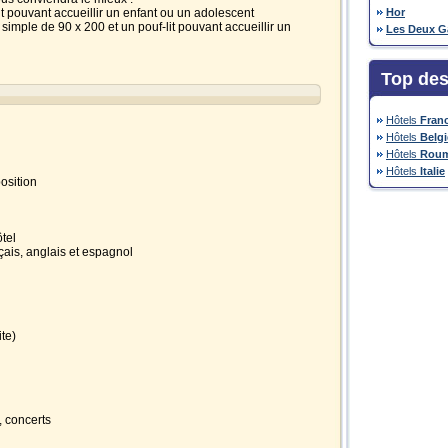
-lit pouvant accueillir un enfant ou un adolescent
Hor
t simple de 90 x 200 et un pouf-lit pouvant accueillir un
Les Deux G
Top des
Hôtels
Fran
Hôtels
Belg
Hôtels
Roum
Hôtels
Italie
osition
ôtel
çais, anglais et espagnol
ite)
, concerts