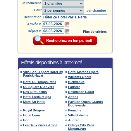
Je recherche
Pour
par chambre
Destination
Arrivée le
Départ le
Plus de critères
Hôtels disponibles à proximité
Villa Sopi Appart Hotel By
Hotel Marena Opera
Patrick Hayat
Williams Opera
Hotel Du Temps Paris
Bienvenue
Du Square D Anvers
Parister
Des 3 Poussins
Residence Cadet
Hotel Luxia et Spa
Altona
Mom Art Hotel
Pavillon Opera Grands
Boulevards
Royal Bergere
Panache
Hotel Lena
Villa Boheme
Hor
Audran
Les Deux Gares & Spa
Odalys City Paris
Montmartre