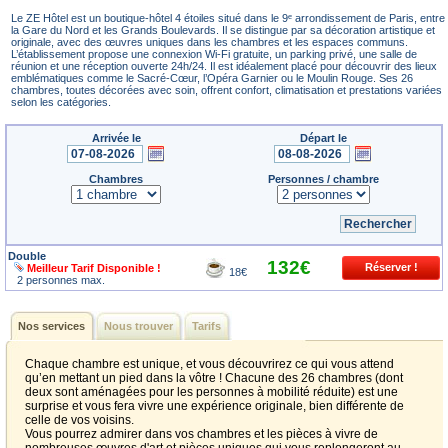
Le ZE Hôtel est un boutique-hôtel 4 étoiles situé dans le 9ᵉ arrondissement de Paris, entre
la Gare du Nord et les Grands Boulevards. Il se distingue par sa décoration artistique et
originale, avec des œuvres uniques dans les chambres et les espaces communs.
L’établissement propose une connexion Wi-Fi gratuite, un parking privé, une salle de
réunion et une réception ouverte 24h/24. Il est idéalement placé pour découvrir des lieux
emblématiques comme le Sacré-Cœur, l’Opéra Garnier ou le Moulin Rouge. Ses 26
chambres, toutes décorées avec soin, offrent confort, climatisation et prestations variées
selon les catégories.
Arrivée le
Départ le
Chambres
Personnes / chambre
Double
132€
Meilleur Tarif Disponible !
18€
2 personnes max.
Nos services
Nous trouver
Tarifs
Chaque chambre est unique, et vous découvrirez ce qui vous attend
qu’en mettant un pied dans la vôtre ! Chacune des 26 chambres (dont
deux sont aménagées pour les personnes à mobilité réduite) est une
surprise et vous fera vivre une expérience originale, bien différente de
celle de vos voisins.
Vous pourrez admirer dans vos chambres et les pièces à vivre de