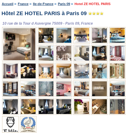
Accueil
France
Ile-de-France
Paris 09
Hotel ZE HOTEL PARIS
Hôtel ZE HOTEL PARIS à Paris 09
10 rue de la Tour d Auvergne 75009 - Paris 09, France