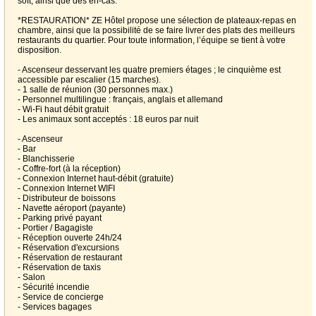
soft, ainsi que des en-cas.
*RESTAURATION* ZE Hôtel propose une sélection de plateaux-repas en
chambre, ainsi que la possibilité de se faire livrer des plats des meilleurs
restaurants du quartier. Pour toute information, l’équipe se tient à votre
disposition.
- Ascenseur desservant les quatre premiers étages ; le cinquième est
accessible par escalier (15 marches).
- 1 salle de réunion (30 personnes max.)
- Personnel multilingue : français, anglais et allemand
- Wi-Fi haut débit gratuit
- Les animaux sont acceptés : 18 euros par nuit
- Ascenseur
- Bar
- Blanchisserie
- Coffre-fort (à la réception)
- Connexion Internet haut-débit (gratuite)
- Connexion Internet WIFI
- Distributeur de boissons
- Navette aéroport (payante)
- Parking privé payant
- Portier / Bagagiste
- Réception ouverte 24h/24
- Réservation d'excursions
- Réservation de restaurant
- Réservation de taxis
- Salon
- Sécurité incendie
- Service de concierge
- Services bagages