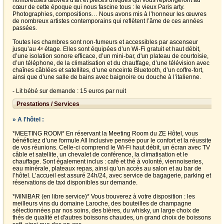
nombreuses œuvres d'art et pièces uniques qui vous replongeront au
cœur de cette époque qui nous fascine tous : le vieux Paris arty.
Photographies, compositions… Nous avons mis à l’honneur les œuvres
de nombreux artistes contemporains qui reflètent l’âme de ces années
passées.
Toutes les chambres sont non-fumeurs et accessibles par ascenseur
jusqu’au 4ᵉ étage. Elles sont équipées d’un Wi-Fi gratuit et haut débit,
d’une isolation sonore efficace, d’un mini-bar, d'un plateau de courtoisie,
d’un téléphone, de la climatisation et du chauffage, d’une télévision avec
chaînes câblées et satellites, d’une enceinte Bluetooth, d’un coffre-fort,
ainsi que d’une salle de bains avec baignoire ou douche à l’italienne.
- Lit bébé sur demande : 15 euros par nuit
Prestations / Services
» A l'hôtel :
*MEETING ROOM* En réservant la Meeting Room du ZE Hôtel, vous
bénéficiez d’une formule All Inclusive pensée pour le confort et la réussite
de vos réunions. Celle-ci comprend le Wi-Fi haut débit, un écran avec TV
câble et satellite, un chevalet de conférence, la climatisation et le
chauffage. Sont également inclus : café et thé à volonté, viennoiseries,
eau minérale, plateaux repas, ainsi qu’un accès au salon et au bar de
l’hôtel. L’accueil est assuré 24h/24, avec service de bagagerie, parking et
réservations de taxi disponibles sur demande.
*MINIBAR (en libre service)* Vous trouverez à votre disposition : les
meilleurs vins du domaine Laroche, des bouteilles de champagne
sélectionnées par nos soins, des bières, du whisky, un large choix de
thés de qualité et d'autres boissons chaudes, un grand choix de boissons