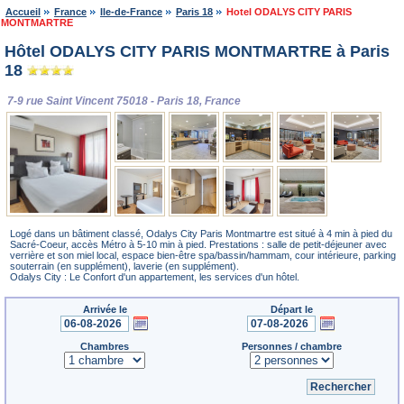
Accueil
France
Ile-de-France
Paris 18
Hotel ODALYS CITY PARIS
MONTMARTRE
Hôtel ODALYS CITY PARIS MONTMARTRE à Paris
18
7-9 rue Saint Vincent 75018 - Paris 18, France
Logé dans un bâtiment classé, Odalys City Paris Montmartre est situé à 4 min à pied du
Sacré-Coeur, accès Métro à 5-10 min à pied. Prestations : salle de petit-déjeuner avec
verrière et son miel local, espace bien-être spa/bassin/hammam, cour intérieure, parking
souterrain (en supplément), laverie (en supplément).
Odalys City : Le Confort d'un appartement, les services d'un hôtel.
Arrivée le
Départ le
Chambres
Personnes / chambre