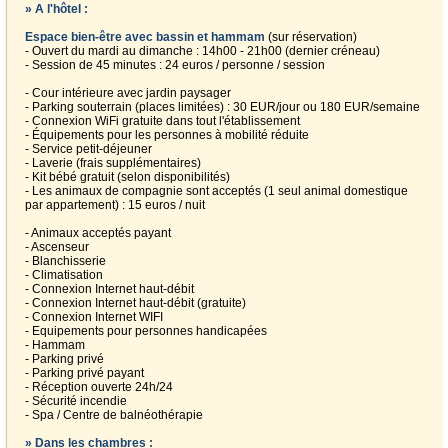
» A l'hôtel :
Espace bien-être avec bassin et hammam
(sur réservation)
- Ouvert du mardi au dimanche : 14h00 - 21h00 (dernier créneau)
- Session de 45 minutes : 24 euros / personne / session
- Cour intérieure avec jardin paysager
- Parking souterrain (places limitées) : 30 EUR/jour ou 180 EUR/semaine
- Connexion WiFi gratuite dans tout l'établissement
- Équipements pour les personnes à mobilité réduite
- Service petit-déjeuner
- Laverie (frais supplémentaires)
- Kit bébé gratuit (selon disponibilités)
- Les animaux de compagnie sont acceptés (1 seul animal domestique
par appartement) : 15 euros / nuit
- Animaux acceptés payant
- Ascenseur
- Blanchisserie
- Climatisation
- Connexion Internet haut-débit
- Connexion Internet haut-débit (gratuite)
- Connexion Internet WIFI
- Equipements pour personnes handicapées
- Hammam
- Parking privé
- Parking privé payant
- Réception ouverte 24h/24
- Sécurité incendie
- Spa / Centre de balnéothérapie
» Dans les chambres :