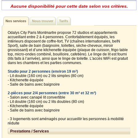
Aucune disponibilité pour cette date selon vos critères.
Nos services
Nous trouver
Tarifs
Odalys City Paris Montmartre propose 72 studios et appartements
accueillant entre 2 à 4 personnes. Confortablement équipés, les
intérieurs disposent de coffre-fort, TV (chaînes internationales, beIN
Sport), salle de bain (baignoire, toilettes, sèche-cheveux, miroir
grossissant) et d’une kitchenette équipée (plaque de cuisson, frigo table
top, micro-ondes combiné, bouilloire, cafetière). Le linge de lit est fourni
(lits faits à l’arrivée), ainsi que le linge de toilette. L'accès WiFi est gratuit
dans les chambres et les parties communes.
Studio pour 2 personnes (environ 19 m²)
- Lit double (160 cm) ou 2 lits simples (80 cm)
- Kitchenette équipée
- Salle de bains avec baignoire
2-pièces pour 2/4 personnes (entre 30 m² et 32 m²)
- Salon avec canapé lit convertible
- Lit double (160 cm) ou 2 lits doubles (80 cm)
- Kitchenette équipée
- Salle de bains avec baignoire
- 3 logements sont aménagés pour accueillir les personnes à mobilité
réduite
Prestations / Services